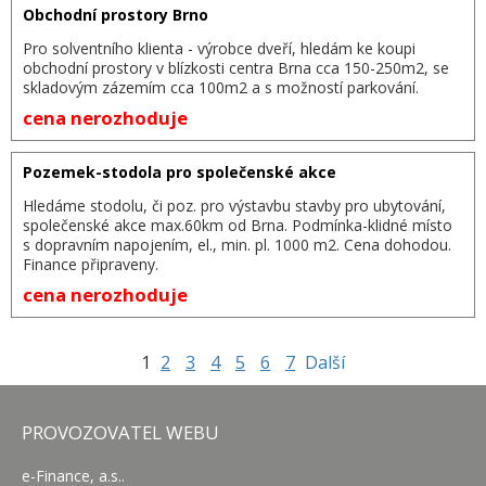
Obchodní prostory Brno
Pro solventního klienta - výrobce dveří, hledám ke koupi
obchodní prostory v blízkosti centra Brna cca 150-250m2, se
skladovým zázemím cca 100m2 a s možností parkování.
cena nerozhoduje
Pozemek-stodola pro společenské akce
Hledáme stodolu, či poz. pro výstavbu stavby pro ubytování,
společenské akce max.60km od Brna. Podmínka-klidné místo
s dopravním napojením, el., min. pl. 1000 m2. Cena dohodou.
Finance připraveny.
cena nerozhoduje
1
2
3
4
5
6
7
Další
PROVOZOVATEL WEBU
e-Finance, a.s..